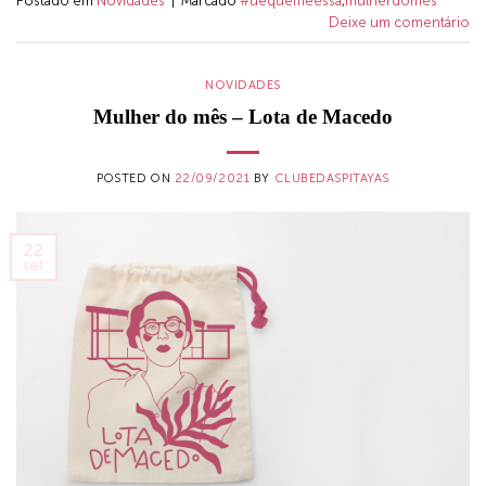
Postado em
Novidades
|
Marcado
#uéqueméessa
,
mulherdomes
Deixe um comentário
NOVIDADES
Mulher do mês – Lota de Macedo
POSTED ON
22/09/2021
BY
CLUBEDASPITAYAS
22
set