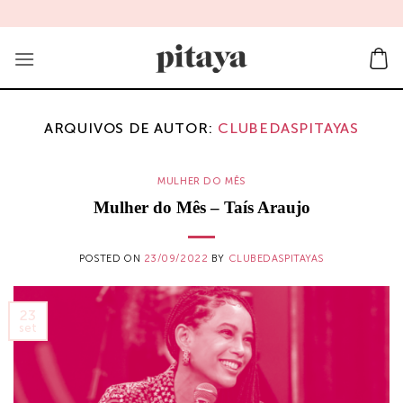
Skip
to
content
ARQUIVOS DE AUTOR:
CLUBEDASPITAYAS
MULHER DO MÊS
Mulher do Mês – Taís Araujo
POSTED ON
23/09/2022
BY
CLUBEDASPITAYAS
23
set