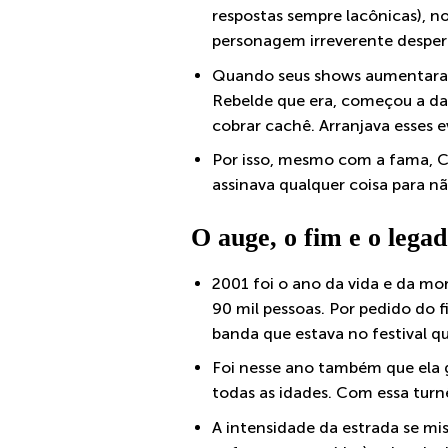
respostas sempre lacônicas), no 
personagem irreverente desper
Quando seus shows aumentaram,
Rebelde que era, começou a dar
cobrar cachê. Arranjava esses e
Por isso, mesmo com a fama, Cá
assinava qualquer coisa para n
O auge, o fim e o lega
2001 foi o ano da vida e da mo
90 mil pessoas. Por pedido do f
banda que estava no festival qu
Foi nesse ano também que ela g
todas as idades. Com essa turn
A intensidade da estrada se mi