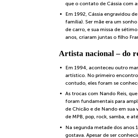
que o contato de Cássia com as
Em 1992, Cássia engravidou de 
família). Ser mãe era um sonho
de carro, e sua missa de sétimo
anos, criaram juntas o filho Fr
Artista nacional – do 
Em 1994, aconteceu outro marc
artístico. No primeiro encontr
contudo, eles foram se conhec
As trocas com Nando Reis, que 
foram fundamentais para amplia
de Chicão e de Nando em sua vi
de MPB, pop, rock, samba, e até
Na segunda metade dos anos 199
gostava. Apesar de ser conhecid