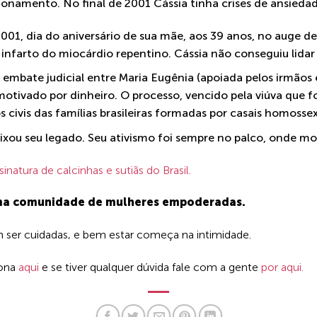
cionamento. No final de 2001 Cássia tinha crises de ansieda
01, dia do aniversário de sua mãe, aos 39 anos, no auge de s
infarto do miocárdio repentino. Cássia não conseguiu lida
mbate judicial entre Maria Eugênia (apoiada pelos irmãos e
otivado por dinheiro. O processo, vencido pela viúva que fo
s civis das famílias brasileiras formadas por casais homossex
xou seu legado. Seu ativismo foi sempre no palco, onde mo
sinatura de calcinhas e sutiãs do Brasil.
uma comunidade de mulheres empoderadas.
ser cuidadas, e bem estar começa na intimidade.
iona
aqui
e se tiver qualquer dúvida fale com a gente
por aqui.