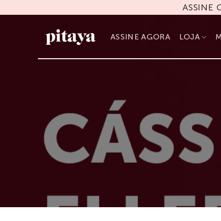
Skip
ASSINE
to
content
ASSINE AGORA
LOJA
M