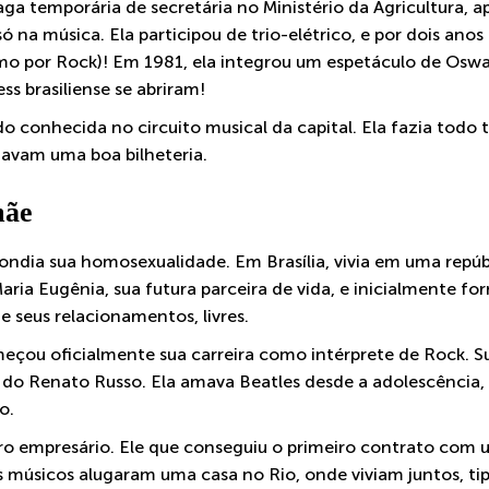
 temporária de secretária no Ministério da Agricultura, apó
ó na música. Ela participou de trio-elétrico, e por dois anos
mo por Rock)! Em 1981, ela integrou um espetáculo de Osw
ss brasiliense se abriram!
o conhecida no circuito musical da capital. Ela fazia todo 
davam uma boa bilheteria.
mãe
condia sua homosexualidade. Em Brasília, vivia em uma rep
ia Eugênia, sua futura parceira de vida, e inicialmente fo
 e seus relacionamentos, livres.
meçou oficialmente sua carreira como intérprete de Rock. S
do Renato Russo. Ela amava Beatles desde a adolescência, 
o.
eiro empresário. Ele que conseguiu o primeiro contrato co
os músicos alugaram uma casa no Rio, onde viviam juntos, t