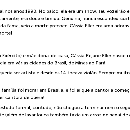
al nos anos 1990. No palco, ela era um show, seu vozeirão e
onicamente, era doce e tímida. Genuína, nunca escondeu sua
 da fama, veio a morte precoce. Cássia Eller era uma adoráv
morte!
do Exército) e mãe dona-de-casa, Cássia Rejane Eller nasceu
cia em várias cidades do Brasil, de Minas ao Pará.
 queria ser artista e desde os 14 tocava violão. Sempre muito
família foi morar em Brasília, e foi aí que a cantoria começo
ser cantora de ópera!
o estudo formal, contudo, não chegou a terminar nem o segu
ete (além de lavar louça também fazia um arroz de pequi de d