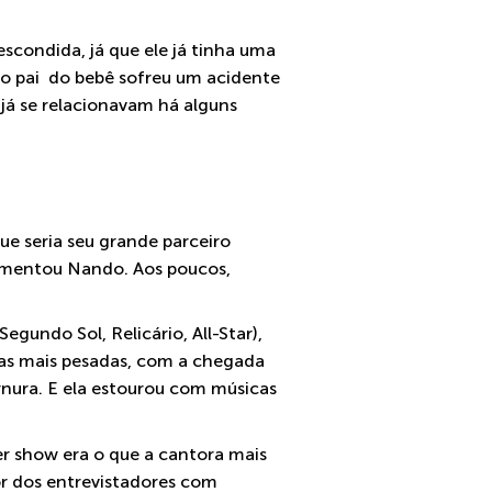
scondida, já que ele já tinha uma
, o pai do bebê sofreu um acidente
 já se relacionavam há alguns
e seria seu grande parceiro
primentou Nando. Aos poucos,
gundo Sol, Relicário, All-Star),
cas mais pesadas, com a chegada
rnura. E ela estourou com músicas
er show era o que a cantora mais
ror dos entrevistadores com