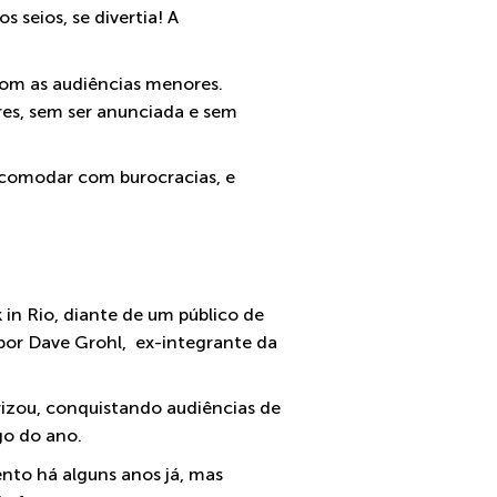
s seios, se divertia! A
om as audiências menores.
res, sem ser anunciada e sem
ncomodar com burocracias, e
in Rio, diante de um público de
 por Dave Grohl, ex-integrante da
rizou, conquistando audiências de
go do ano.
ento há alguns anos já, mas