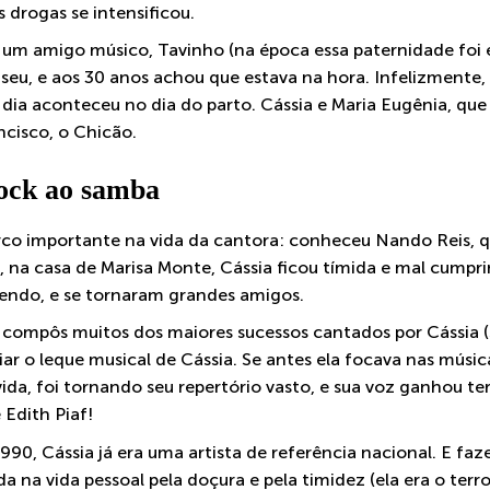
 drogas se intensificou.
um amigo músico, Tavinho (na época essa paternidade foi e
 seu, e aos 30 anos achou que estava na hora. Infelizmente
 dia aconteceu no dia do parto. Cássia e Maria Eugênia, que
ancisco, o Chicão.
rock ao samba
o importante na vida da cantora: conheceu Nando Reis, qu
o, na casa de Marisa Monte, Cássia ficou tímida e mal cum
endo, e se tornaram grandes amigos.
compôs muitos dos maiores sucessos cantados por Cássia (Se
r o leque musical de Cássia. Se antes ela focava nas músi
da, foi tornando seu repertório vasto, e sua voz ganhou te
 Edith Piaf!
0, Cássia já era uma artista de referência nacional. E faz
a na vida pessoal pela doçura e pela timidez (ela era o ter