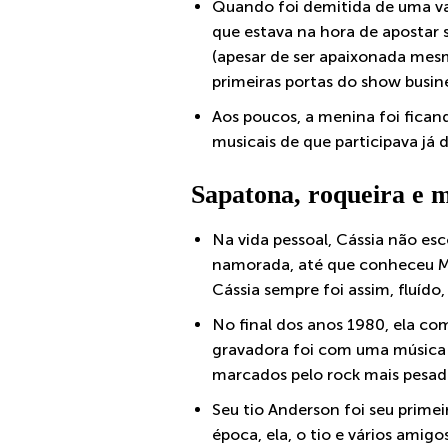
Quando foi demitida de uma vaga
que estava na hora de apostar s
(apesar de ser apaixonada mes
primeiras portas do show busine
Aos poucos, a menina foi ficand
musicais de que participava já 
Sapatona, roqueira e 
Na vida pessoal, Cássia não es
namorada, até que conheceu Mar
Cássia sempre foi assim, fluído,
No final dos anos 1980, ela co
gravadora foi com uma música 
marcados pelo rock mais pesad
Seu tio Anderson foi seu prim
época, ela, o tio e vários amig