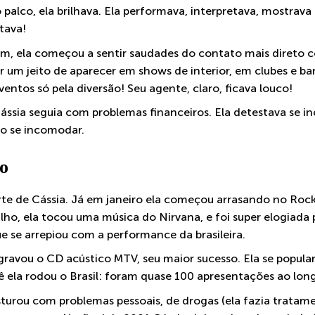
palco, ela brilhava. Ela performava, interpretava, mostrava o
tava!
 ela começou a sentir saudades do contato mais direto c
 um jeito de aparecer em shows de interior, em clubes e ba
ventos só pela diversão! Seu agente, claro, ficava louco!
ssia seguia com problemas financeiros. Ela detestava se i
ão se incomodar.
do
rte de Cássia. Já em janeiro ela começou arrasando no Rock 
ilho, ela tocou uma música do Nirvana, e foi super elogiada
e se arrepiou com a performance da brasileira.
ravou o CD acústico MTV, seu maior sucesso. Ela se popula
ê ela rodou o Brasil: foram quase 100 apresentações ao lon
sturou com problemas pessoais, de drogas (ela fazia tratam