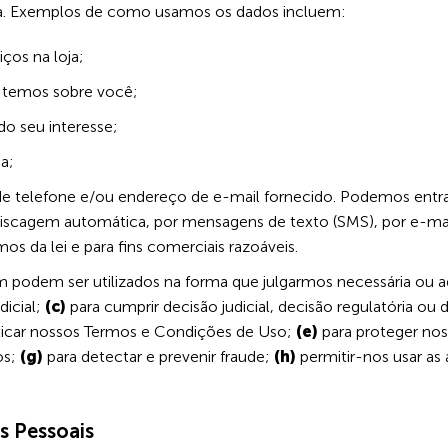
cia. Exemplos de como usamos os dados incluem:
iços na loja;
e temos sobre você;
do seu interesse;
ja;
e telefone e/ou endereço de e-mail fornecido. Podemos ent
scagem automática, por mensagens de texto (SMS), por e-mai
os da lei e para fins comerciais razoáveis.
m podem ser utilizados na forma que julgarmos necessária ou 
dicial;
(c)
para cumprir decisão judicial, decisão regulatória ou
licar nossos Termos e Condições de Uso;
(e)
para proteger no
os;
(g)
para detectar e prevenir fraude;
(h)
permitir-nos usar as
s Pessoais