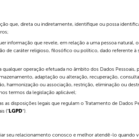
mação que, direta ou indiretamente, identifique ou possa ident
ros;
lquer informação que revele, em relação a uma pessoa natural, or
ação de caráter religioso, filosófico ou político, dado referente
fica qualquer operação efetuada no âmbito dos Dados Pessoais
armazenamento, adaptação ou alteração, recuperação, consulta, 
ação, harmonização ou associação, restrição, eliminação ou de
os termos da legislação aplicável;
odas as disposições legais que regulam o Tratamento de Dados Pes
s (“
LGPD
“).
ar seu relacionamento conosco e melhor atendê-lo quando voc