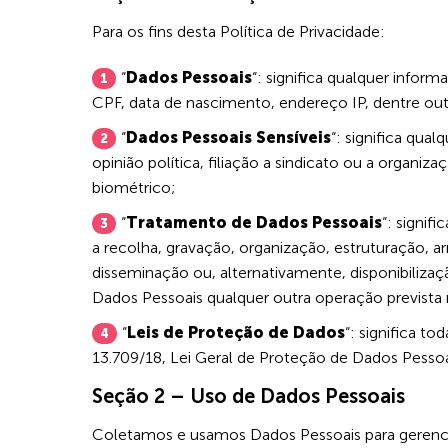
Para os fins desta Política de Privacidade:
“
Dados Pessoais
“: significa qualquer infor
CPF, data de nascimento, endereço IP, dentre out
“
Dados Pessoais Sensíveis
“: significa qua
opinião política, filiação a sindicato ou a organiz
biométrico;
“
Tratamento de Dados Pessoais
“: signi
a recolha, gravação, organização, estruturação, 
disseminação ou, alternativamente, disponibiliz
Dados Pessoais qualquer outra operação prevista n
“
Leis de Proteção de Dados
“: significa t
13.709/18, Lei Geral de Proteção de Dados Pessoai
Seção 2 – Uso de Dados Pessoais
Coletamos e usamos Dados Pessoais para gerenci