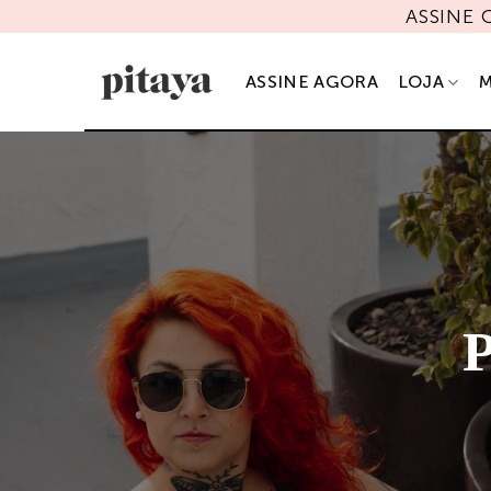
Skip
ASSINE
to
content
ASSINE AGORA
LOJA
M
P