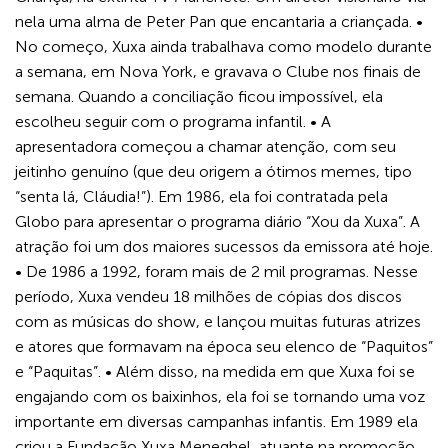
nela uma alma de Peter Pan que encantaria a criançada. •
No começo, Xuxa ainda trabalhava como modelo durante
a semana, em Nova York, e gravava o Clube nos finais de
semana. Quando a conciliação ficou impossível, ela
escolheu seguir com o programa infantil. • A
apresentadora começou a chamar atenção, com seu
jeitinho genuíno (que deu origem a ótimos memes, tipo
“senta lá, Cláudia!”). Em 1986, ela foi contratada pela
Globo para apresentar o programa diário “Xou da Xuxa”. A
atração foi um dos maiores sucessos da emissora até hoje.
• De 1986 a 1992, foram mais de 2 mil programas. Nesse
período, Xuxa vendeu 18 milhões de cópias dos discos
com as músicas do show, e lançou muitas futuras atrizes
e atores que formavam na época seu elenco de “Paquitos”
e “Paquitas”. • Além disso, na medida em que Xuxa foi se
engajando com os baixinhos, ela foi se tornando uma voz
importante em diversas campanhas infantis. Em 1989 ela
criou a Fundação Xuxa Meneghel, atuante na promoção