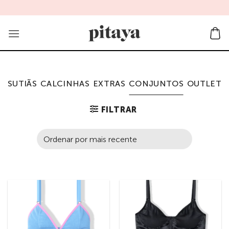
Skip
to
content
SUTIÃS
CALCINHAS
EXTRAS
CONJUNTOS
OUTLET
FILTRAR