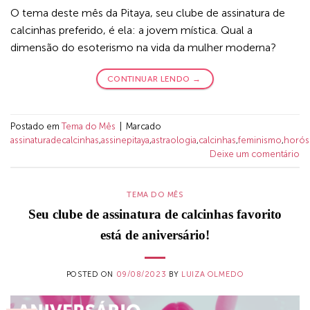
O tema deste mês da Pitaya, seu clube de assinatura de
calcinhas preferido, é ela: a jovem mística. Qual a
dimensão do esoterismo na vida da mulher moderna?
CONTINUAR LENDO
→
Postado em
Tema do Mês
|
Marcado
assinaturadecalcinhas
,
assinepitaya
,
astraologia
,
calcinhas
,
feminismo
,
horó
Deixe um comentário
TEMA DO MÊS
Seu clube de assinatura de calcinhas favorito
está de aniversário!
POSTED ON
09/08/2023
BY
LUIZA OLMEDO