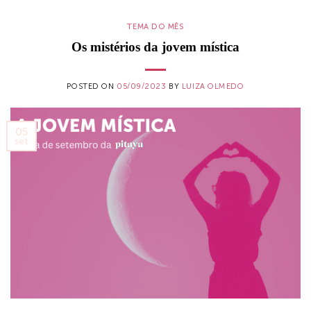
TEMA DO MÊS
Os mistérios da jovem mística
POSTED ON
05/09/2023
BY
LUIZA OLMEDO
05
set