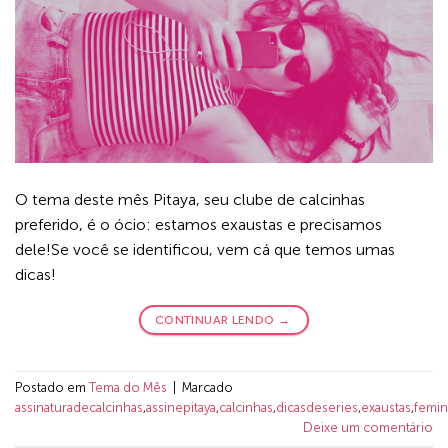
O tema deste mês Pitaya, seu clube de calcinhas
preferido, é o ócio: estamos exaustas e precisamos
dele!Se você se identificou, vem cá que temos umas
dicas!
CONTINUAR LENDO
→
Postado em
Tema do Mês
|
Marcado
assinaturadecalcinhas
,
assinepitaya
,
calcinhas
,
dicasdeseries
,
exaustas
,
femi
Deixe um comentário