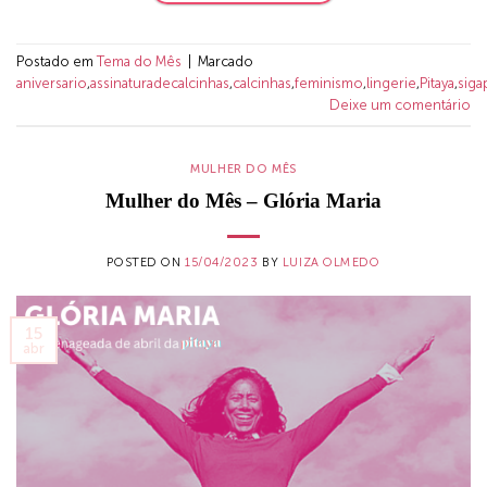
Postado em
Tema do Mês
|
Marcado
aniversario
,
assinaturadecalcinhas
,
calcinhas
,
feminismo
,
lingerie
,
Pitaya
,
siga
Deixe um comentário
MULHER DO MÊS
Mulher do Mês – Glória Maria
POSTED ON
15/04/2023
BY
LUIZA OLMEDO
15
abr