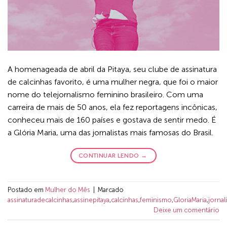
A homenageada de abril da Pitaya, seu clube de assinatura
de calcinhas favorito, é uma mulher negra, que foi o maior
nome do telejornalismo feminino brasileiro. Com uma
carreira de mais de 50 anos, ela fez reportagens incônicas,
conheceu mais de 160 países e gostava de sentir medo. É
a Glória Maria, uma das jornalistas mais famosas do Brasil.
CONTINUAR LENDO
→
Postado em
Mulher do Mês
|
Marcado
assinaturadecalcinhas
,
assinepitaya
,
calcinhas
,
feminismo
,
GloriaMaria
,
jorna
Deixe um comentário