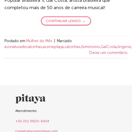
Popular Brasileira. É Gal Costa, artista brasileira que
completou mais de 50 anos de carreira musical!
CONTINUAR LENDO
→
Postado em
Mulher do Mês
|
Marcado
assinaturadecalcinhas
,
assinepitaya
,
calcinhas
,
feminismo
,
GalCosta
,
lingerie
,
Deixe um comentário
Atendimento
+55 (51) 9820-6454
contato@assinepitaya.com