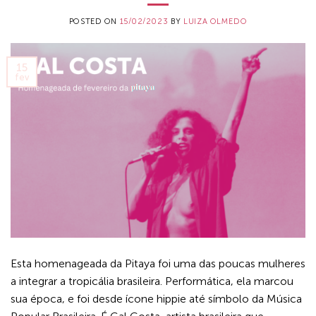
POSTED ON
15/02/2023
BY
LUIZA OLMEDO
15
fev
Esta homenageada da Pitaya foi uma das poucas mulheres
a integrar a tropicália brasileira. Performática, ela marcou
sua época, e foi desde ícone hippie até símbolo da Música