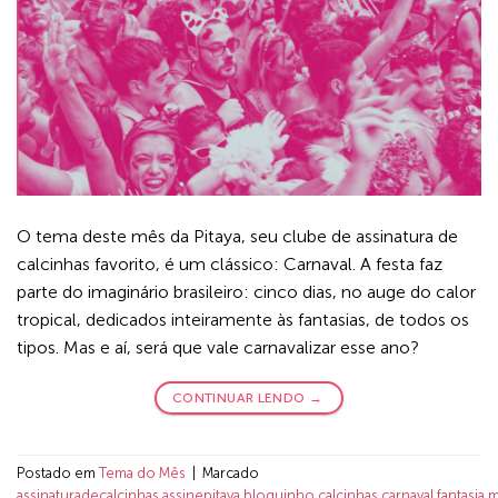
O tema deste mês da Pitaya, seu clube de assinatura de
calcinhas favorito, é um clássico: Carnaval. A festa faz
parte do imaginário brasileiro: cinco dias, no auge do calor
tropical, dedicados inteiramente às fantasias, de todos os
tipos. Mas e aí, será que vale carnavalizar esse ano?
CONTINUAR LENDO
→
Postado em
Tema do Mês
|
Marcado
assinaturadecalcinhas
,
assinepitaya
,
bloquinho
,
calcinhas
,
carnaval
,
fantasia
,
m