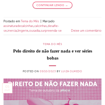
CONTINUAR LENDO
→
Postado em
Tema do Mês
|
Marcado
assinaturadecalcinhas
,
calcinhas
,
desafie-
se
,
inercia
,
lingerie
,
ousadia
,
surpreenda-se
Deixe um comentário
TEMA DO MÊS
Pelo direito de não fazer nada e ver séries
bobas
POSTED ON
05/10/2023
BY
LUIZA OLMEDO
05
out