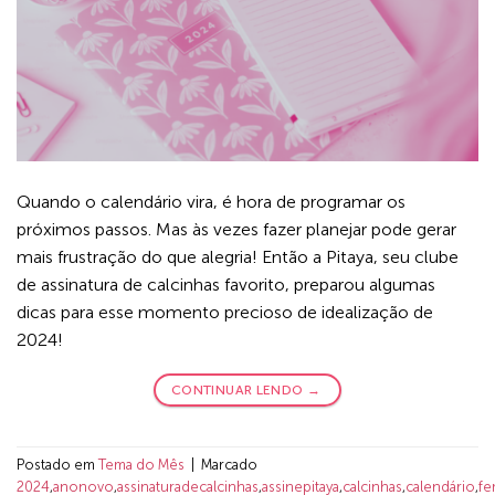
Quando o calendário vira, é hora de programar os
próximos passos. Mas às vezes fazer planejar pode gerar
mais frustração do que alegria! Então a Pitaya, seu clube
de assinatura de calcinhas favorito, preparou algumas
dicas para esse momento precioso de idealização de
2024!
CONTINUAR LENDO
→
Postado em
Tema do Mês
|
Marcado
2024
,
anonovo
,
assinaturadecalcinhas
,
assinepitaya
,
calcinhas
,
calendário
,
fe