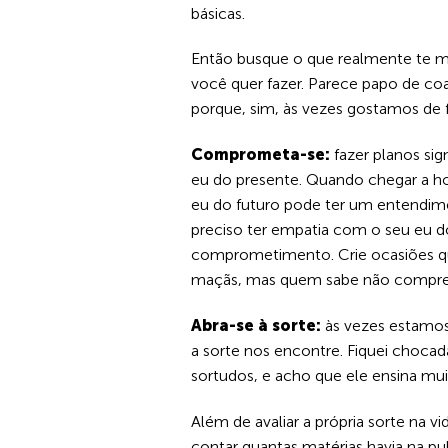
básicas.
Então busque o que realmente te mo
você quer fazer. Parece papo de co
porque, sim, às vezes gostamos de 
Comprometa-se:
fazer planos sig
eu do presente. Quando chegar a hor
eu do futuro pode ter um entendime
preciso ter empatia com o seu eu d
comprometimento. Crie ocasiões que
maçãs, mas quem sabe não compre 
Abra-se à sorte:
às vezes estamos
a sorte nos encontre. Fiquei choc
sortudos, e acho que ele ensina m
Além de avaliar a própria sorte na 
contar quantas matérias havia na p