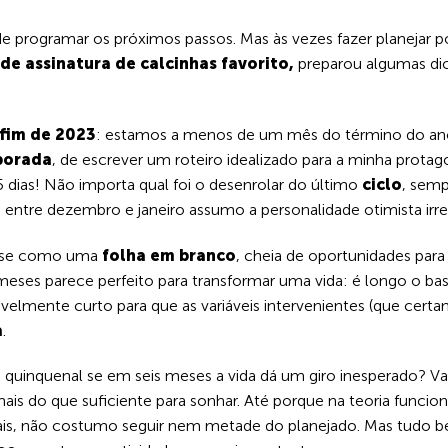
 de programar os próximos passos. Mas às vezes fazer planejar 
 de assinatura de calcinhas favorito,
preparou algumas di
fim de 2023
: estamos a menos de um mês do término do ano. 
porada
, de escrever um roteiro idealizado para a minha prota
 dias! Não importa qual foi o desenrolar do último
ciclo
, semp
entre dezembro e janeiro assumo a personalidade otimista irre
se como uma
folha em branco
, cheia de oportunidades para
meses parece perfeito para transformar uma vida: é longo o ba
lmente curto para que as variáveis intervenientes (que cert
a
.
 quinquenal se em seis meses a vida dá um giro inesperado? 
is do que suficiente para sonhar. Até porque na teoria funcion
is, não costumo seguir nem metade do planejado. Mas tudo be