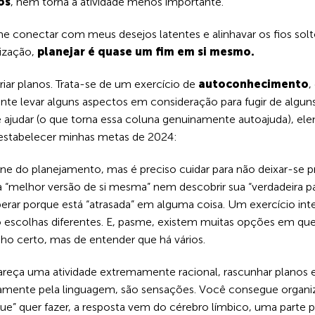
os
, nem torna a atividade menos importante.
 conectar com meus desejos latentes e alinhavar os fios solt
lização,
planejar é quase um fim em si mesmo.
criar planos. Trata-se de um exercício de
autoconhecimento
,
nte levar alguns aspectos em consideração para fugir de algu
me ajudar (o que torna essa coluna genuinamente autoajuda), el
estabelecer minhas metas de 2024:
erne do planejamento, mas é preciso cuidar para não deixar-se 
a “melhor versão de si mesma” nem descobrir sua “verdadeira p
erar porque está “atrasada” em alguma coisa. Um exercício int
escolhas diferentes. E, pasme, existem muitas opções em que
ho certo, mas de entender que há vários.
areça uma atividade extremamente racional, rascunhar planos
amente pela linguagem, são sensações. Você consegue organiza
” quer fazer, a resposta vem do cérebro límbico, uma parte pr