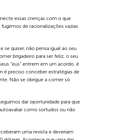
conecte essas crenças com o que
 fugirmos de racionalizações vazias
te se quiser, não pensa igual ao seu
er brigadeiro para ser feliz, o seu
 seus “eus” entrem em um acordo, é
 é preciso conceber estratégias de
nte. Não se obrigue a comer só
seguimos dar oportunidade para que
autoavaliar como sortudos ou não
 receberam uma revista e deveriam
100 dólares. Acontece que uma das