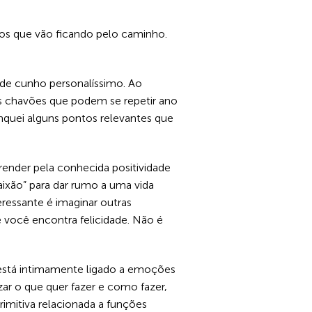
os que vão ficando pelo caminho.
 de cunho personalíssimo. Ao
ns chavões que podem se repetir ano
enquei alguns pontos relevantes que
prender pela conhecida positividade
aixão” para dar rumo a uma vida
eressante é imaginar outras
 você encontra felicidade. Não é
 está intimamente ligado a emoções
r o que quer fazer e como fazer,
imitiva relacionada a funções