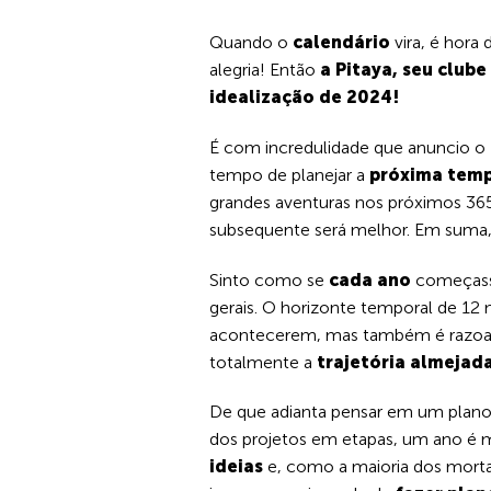
Quando o
calendário
vira, é hora
alegria! Então
a Pitaya, seu clube
idealização de 2024!
É com incredulidade que anuncio o
tempo de planejar a
próxima tem
grandes aventuras nos próximos 365
subsequente será melhor. Em suma, 
Sinto como se
cada ano
começas
gerais. O horizonte temporal de 12 
acontecerem, mas também é razoave
totalmente a
trajetória almejad
De que adianta pensar em um plano
dos projetos em etapas, um ano é ma
ideias
e, como a maioria dos morta