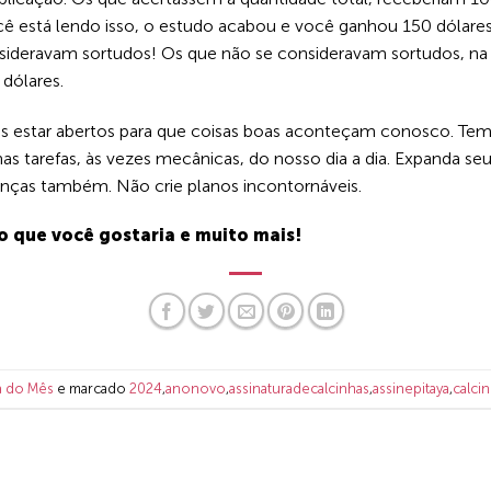
você está lendo isso, o estudo acabou e você ganhou 150 dólar
sideravam sortudos! Os que não se consideravam sortudos, na 
 dólares.
os estar abertos para que coisas boas aconteçam conosco. Tem
as tarefas, às vezes mecânicas, do nosso dia a dia. Expanda seu
anças também. Não crie planos incontornáveis.
o que você gostaria e muito mais!
 do Mês
e marcado
2024
,
anonovo
,
assinaturadecalcinhas
,
assinepitaya
,
calci