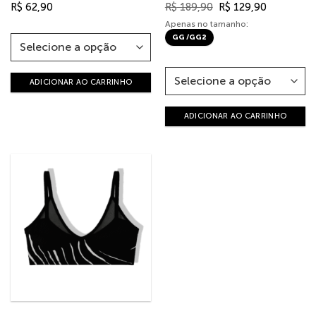
O
O
R$
62,90
R$
189,90
R$
129,90
preço
preço
original
atual
Apenas no tamanho:
era:
é:
GG /GG2
R$ 189,90.
R$ 129,90.
ADICIONAR AO CARRINHO
ADICIONAR AO CARRINHO