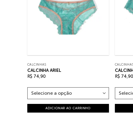
CALCINHAS
CALCINHA
CALCINHA ARIEL
CALCINH
R$
74,90
R$
74,9
ADICIONAR AO CARRINHO
HO