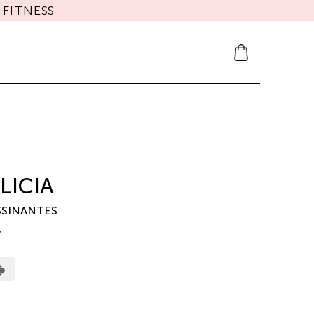
FITNESS
LICIA
SSINANTES
7
erCard
Cash
on
Pickup