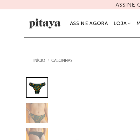
Skip
ASSINE
to
content
ASSINE AGORA
LOJA
M
INÍCIO
/
CALCINHAS