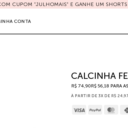
 COM CUPOM "JULHOMAIS" E GANHE UM SHORTS 
INHA CONTA
CALCINHA FE
R$
74,90
R$
56,18
PARA A
À PARTIR DE 3X DE
R$
24,9
Visa
PayPal
Mast