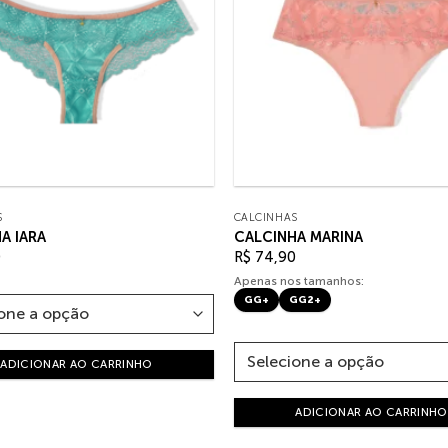
S
CALCINHAS
A IARA
CALCINHA MARINA
0
R$
74,90
Apenas nos tamanhos:
GG+
GG2+
ADICIONAR AO CARRINHO
ADICIONAR AO CARRINHO