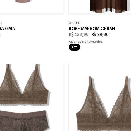
S
OUTLET
HA GAIA
ROBE MARROM OPRAH
O
O
0
R$
129,90
R$
89,90
preço
preço
Apenas no tamanho:
original
atual
era:
é:
P/M
R$ 129,90.
R$ 89,90.