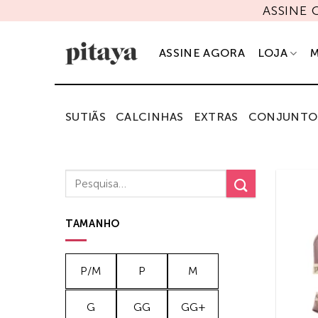
Skip
ASSINE
to
content
ASSINE AGORA
LOJA
M
SUTIÃS
CALCINHAS
EXTRAS
CONJUNTO
Pesquisar
por:
TAMANHO
P/M
P
M
G
GG
GG+