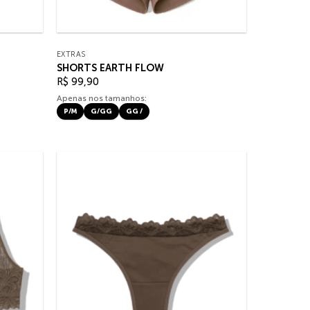
EXTRAS
SHORTS EARTH FLOW
R$
99,90
Apenas nos tamanhos:
P/M
G/GG
GG /