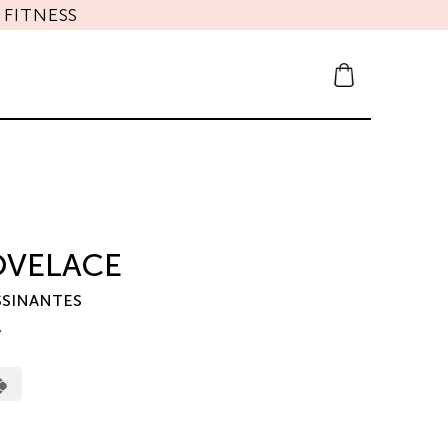
FITNESS
OVELACE
SSINANTES
7
erCard
Cash
on
Pickup