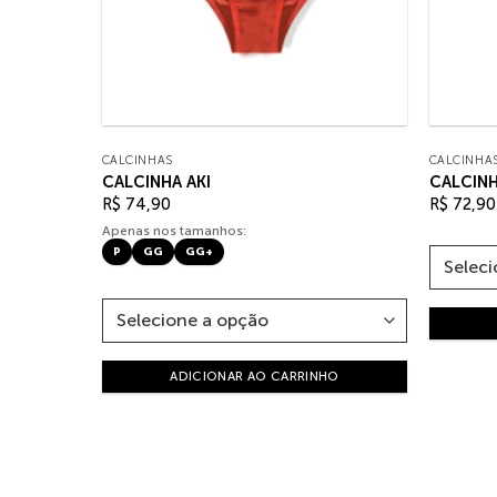
CALCINHAS
CALCINHA
CALCINHA AKI
CALCINH
R$
74,90
R$
72,90
Apenas nos tamanhos:
P
GG
GG+
HO
ADICIONAR AO CARRINHO