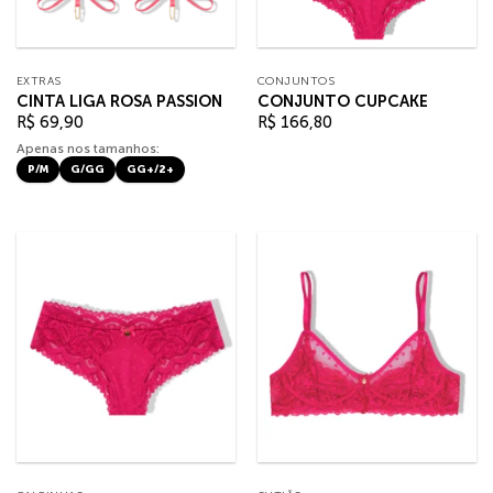
EXTRAS
CONJUNTOS
CINTA LIGA ROSA PASSION
CONJUNTO CUPCAKE
R$
69,90
R$
166,80
Apenas nos tamanhos:
P/M
G/GG
GG+/2+