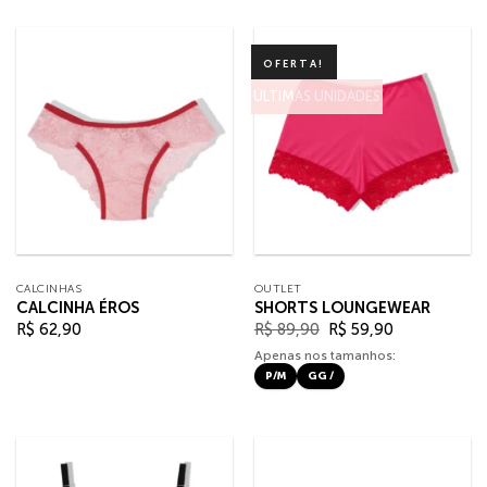
OFERTA!
ÚLTIMAS UNIDADES
CALCINHAS
OUTLET
CALCINHA ÉROS
SHORTS LOUNGEWEAR
O
O
R$
62,90
R$
89,90
R$
59,90
preço
preço
original
atual
Apenas nos tamanhos:
era:
é:
P/M
GG /
R$ 89,90.
R$ 59,90.