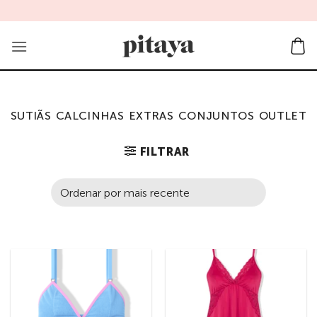
Skip
to
content
SUTIÃS
CALCINHAS
EXTRAS
CONJUNTOS
OUTLET
FILTRAR