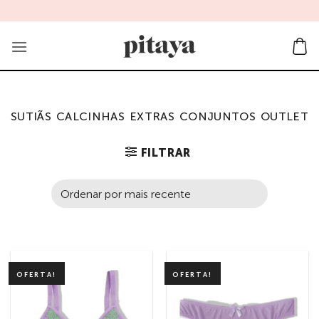
Skip
to
content
SUTIÃS
CALCINHAS
EXTRAS
CONJUNTOS
OUTLET
FILTRAR
OFERTA!
OFERTA!