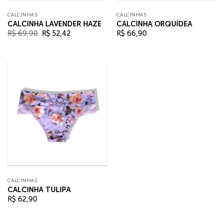
CALCINHAS
CALCINHAS
CALCINHA LAVENDER HAZE
CALCINHA ORQUÍDEA
O
O
R$
69,90
R$
52,42
R$
66,90
preço
preço
original
atual
era:
é:
R$ 69,90.
R$ 52,42.
CALCINHAS
CALCINHA TULIPA
R$
62,90