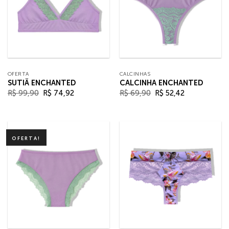
OFERTA
CALCINHAS
SUTIÃ ENCHANTED
CALCINHA ENCHANTED
O
O
O
O
R$
99,90
R$
74,92
R$
69,90
R$
52,42
preço
preço
preço
preço
original
atual
original
atual
era:
é:
era:
é:
R$ 99,90.
R$ 74,92.
R$ 69,90.
R$ 52,42.
OFERTA!