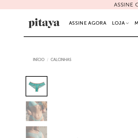
Skip
ASSINE
to
content
ASSINE AGORA
LOJA
M
INÍCIO
/
CALCINHAS