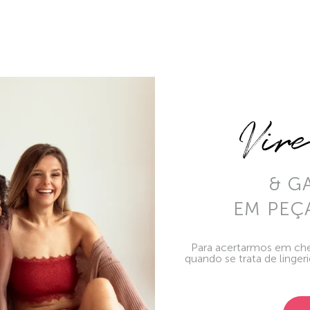
Vir
& G
EM PEÇ
Para acertarmos em che
quando se trata de linger