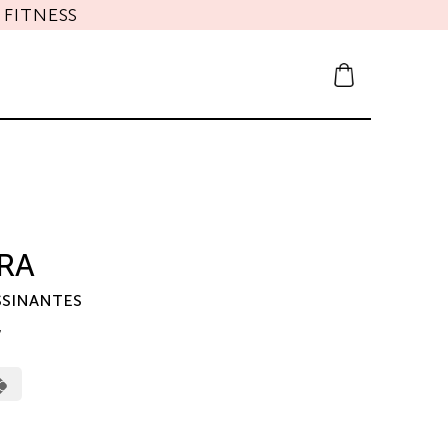
FITNESS
RA
SSINANTES
7
erCard
Cash
on
Pickup