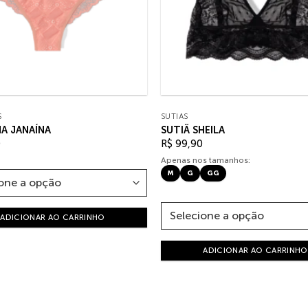
S
SUTIÃS
A JANAÍNA
SUTIÃ SHEILA
0
R$
99,90
Apenas nos tamanhos:
M
G
GG
ADICIONAR AO CARRINHO
ADICIONAR AO CARRINHO