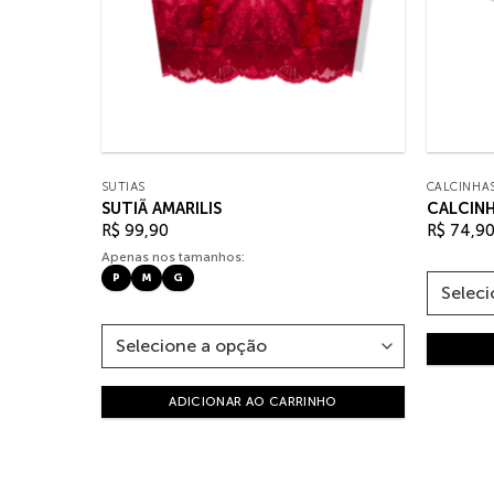
SUTIÃS
CALCINHA
SUTIÃ AMARILIS
CALCINH
R$
99,90
R$
74,9
Apenas nos tamanhos:
P
M
G
HO
ADICIONAR AO CARRINHO