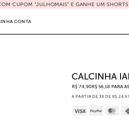
 COM CUPOM "JULHOMAIS" E GANHE UM SHORTS 
INHA CONTA
CALCINHA IA
R$
74,90
R$
56,18
PARA A
À PARTIR DE 3X DE
R$
24,9
Visa
PayPal
Mast