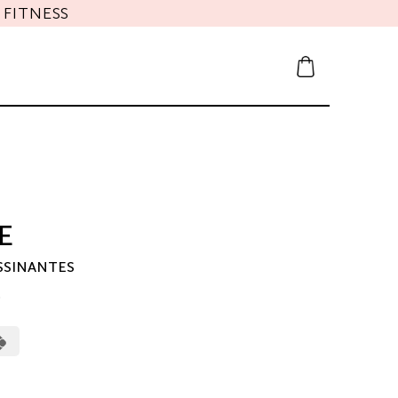
FITNESS
E
SSINANTES
0
erCard
Cash
on
Pickup