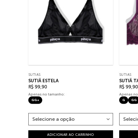
SUTIÃS
SUTIÃS
SUTIÃ ESTELA
SUTIÃ 
R$
99,90
R$
99,90
Apenas no tamanho:
Apenas no
GG+
G
GG
HO
ADICIONAR AO CARRINHO