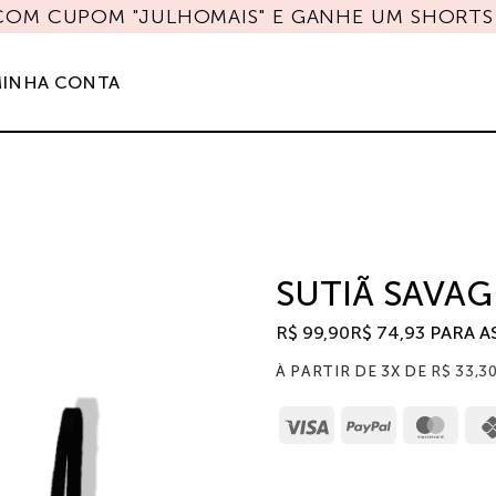
 COM CUPOM "JULHOMAIS" E GANHE UM SHORTS 
INHA CONTA
SUTIÃ SAVAG
R$
99,90
R$
74,93
PARA A
À PARTIR DE 3X DE
R$
33,3
Visa
PayPal
Mast