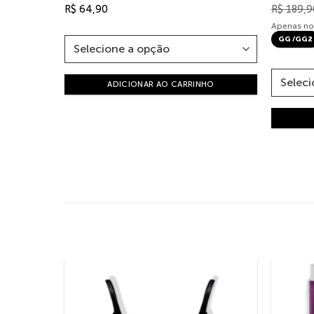
R$
64,90
R$
189,9
Apenas no
GG /GG2
ADICIONAR AO CARRINHO