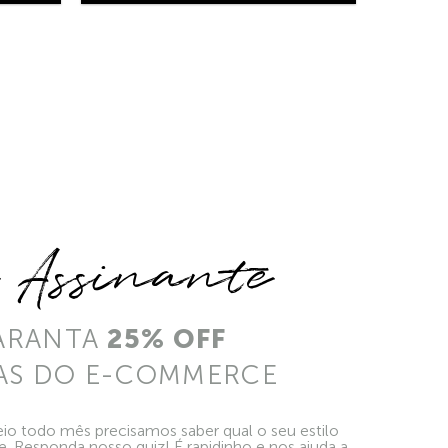
e Assinante
ARANTA
25% OFF
AS DO E-COMMERCE
io todo mês precisamos saber qual o seu estilo
ie. Responda nosso quiz! É rapidinho e nos ajuda a