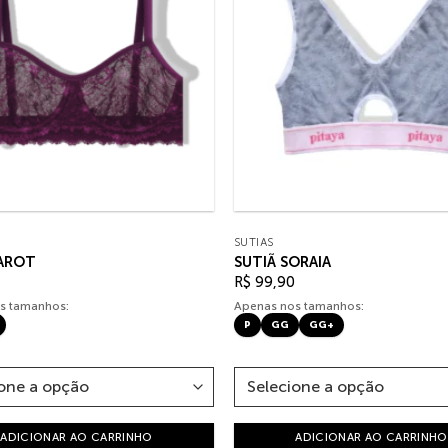
SUTIÃS
TAROT
SUTIÃ SORAIA
R$
99,90
s tamanhos:
Apenas nos tamanhos:
P
GG
GG+
ADICIONAR AO CARRINHO
ADICIONAR AO CARRINHO