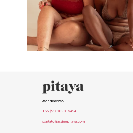
Atendimento
+55 (51) 9820-6454
contato@assinepitaya.com