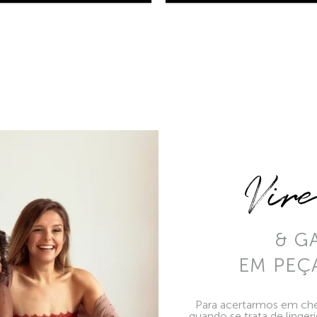
Vir
& G
EM PEÇ
Para acertarmos em che
quando se trata de linger