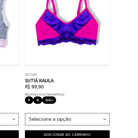
SUTIÃS
SUTIÃ KALILA
R$
99,90
Apenas nos tamanhos:
P
G
GG+
ADICIONAR AO CARRINHO