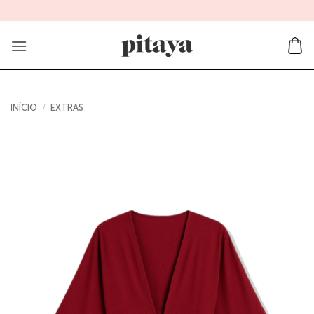
Skip
to
content
INÍCIO
/
EXTRAS