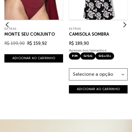
EXTRAS
EXTRAS
MONTE SEU CONJUNTO
CAMISOLA SOMBRA
O
O
R$
199,90
R$
159,92
R$
189,90
preço
preço
original
atual
Apenas nos tamanhos:
era:
é:
P/M
G/GG
GG+/2+
R$ 199,90.
R$ 159,92.
ADICIONAR AO CARRINHO
ADICIONAR AO CARRINHO