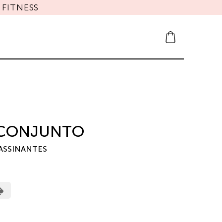
FITNESS
 CONJUNTO
ASSINANTES
1
erCard
Cash
on
Pickup