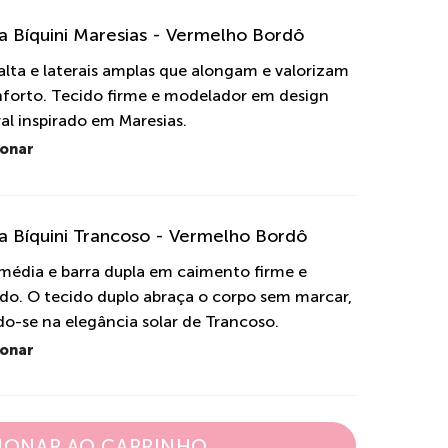
a Bíquini Maresias - Vermelho Bordô
alta e laterais amplas que alongam e valorizam
forto. Tecido firme e modelador em design
l inspirado em Maresias.
ionar
a Bíquini Trancoso - Vermelho Bordô
média e barra dupla em caimento firme e
ado. O tecido duplo abraça o corpo sem marcar,
do-se na elegância solar de Trancoso.
ionar
IONAR AO CARRINHO