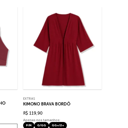
EXTRAS
LHO
KIMONO BRAVA BORDÔ
R$
119,90
Apenas nos tamanhos:
P/M
G/GG
GG+/2+