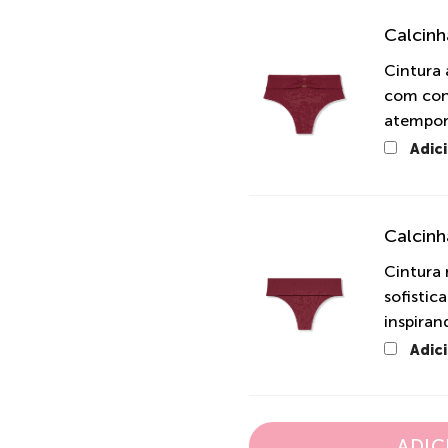
Calcinh
Cintura 
com con
atempora
Adic
Calcinh
Cintura 
sofistic
inspiran
Adic
ADIC