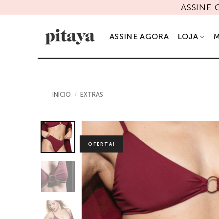
Skip
ASSINE
to
content
ASSINE AGORA
LOJA
M
INÍCIO
/
EXTRAS
OFERTA!