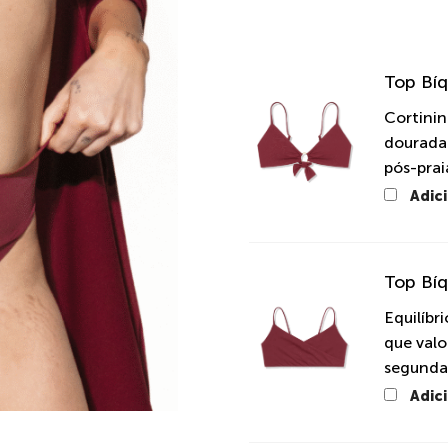
Top Bíq
Cortini
dourada 
pós-prai
Adic
Top Bíq
Equilíbr
que valo
segunda p
Adic