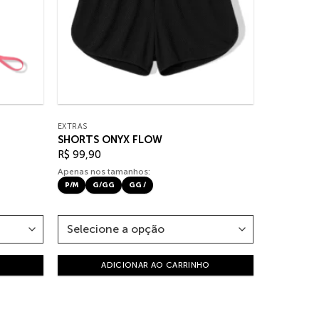
EXTRAS
SHORTS ONYX FLOW
R$
99,90
Apenas nos tamanhos:
P/M
G/GG
GG /
ADICIONAR AO CARRINHO