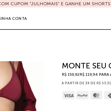
 COM CUPOM "JULHOMAIS" E GANHE UM SHORTS 
INHA CONTA
MONTE SEU
R$
159,92
R$
119,94
PARA 
À PARTIR DE 3X DE
R$
53,3
Visa
PayPal
Mast