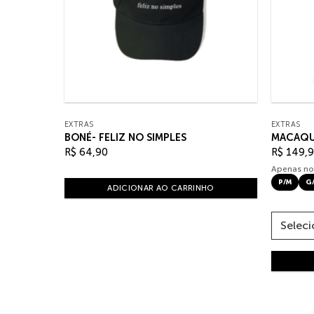
EXTRAS
EXTRAS
BONÉ- FELIZ NO SIMPLES
MACAQU
R$
64,90
R$
149,9
Apenas no
P/M
G
ADICIONAR AO CARRINHO
HO