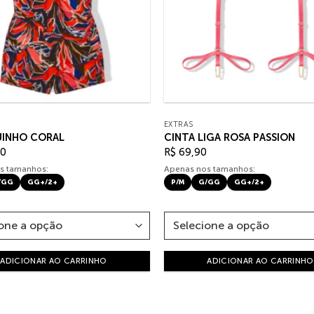
EXTRAS
INHO CORAL
CINTA LIGA ROSA PASSION
0
R$
69,90
s tamanhos:
Apenas nos tamanhos:
/GG
GG+/2+
P/M
G/GG
GG+/2+
ADICIONAR AO CARRINHO
ADICIONAR AO CARRINHO