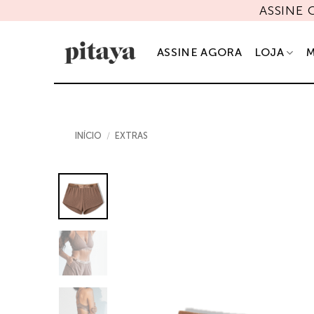
Skip
ASSINE
to
content
ASSINE AGORA
LOJA
M
INÍCIO
/
EXTRAS