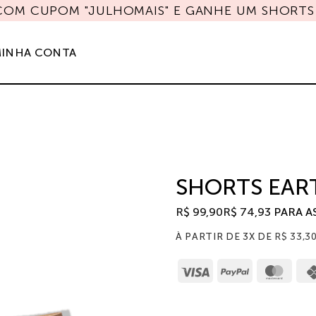
 COM CUPOM "JULHOMAIS" E GANHE UM SHORTS 
INHA CONTA
SHORTS EAR
R$
99,90
R$
74,93
PARA A
À PARTIR DE 3X DE
R$
33,3
Visa
PayPal
Mast