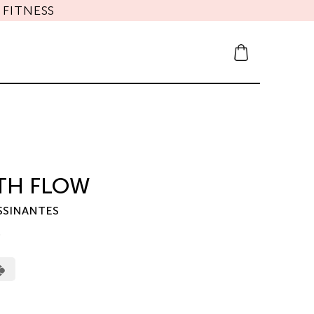
FITNESS
TH FLOW
SSINANTES
0
erCard
Cash
on
Pickup