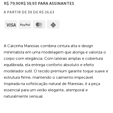
R$
79,90
R$
59,93
PARA ASSINANTES
À PARTIR DE 3X DE
R$
26,63
Visa
PayPal
MasterCard
Cash
on
Pickup
A Calcinha Maresias combina cintura alta e design
minimalista em uma modelagem que alonga e valoriza o
corpo com elegância. Com laterais amplas e cobertura
equilibrada, ela entrega conforto absoluto e efeito
modelador sutil. O tecido premium garante toque suave e
estrutura firme, mantendo o caimento impecável.
Inspirada na sofisticação natural de Maresias, é a peça
essencial para um verão elegante, atemporal e
naturalmente sensual.