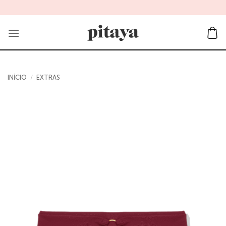
Skip
to
content
INÍCIO
/
EXTRAS