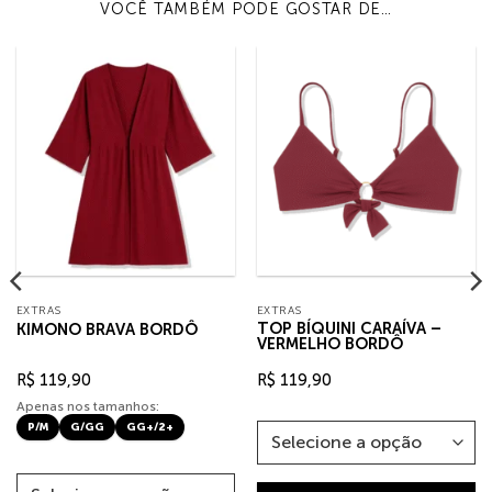
VOCÊ TAMBÉM PODE GOSTAR DE…
EXTRAS
EXTRAS
TOP BÍQUINI CARAÍVA –
KIMONO BRAVA BORDÔ
VERMELHO BORDÔ
R$
119,90
R$
119,90
Apenas nos tamanhos:
P/M
G/GG
GG+/2+