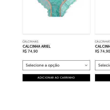
CALCINHAS
CALCINHA
CALCINHA ARIEL
CALCINH
R$
74,90
R$
74,9
HO
ADICIONAR AO CARRINHO