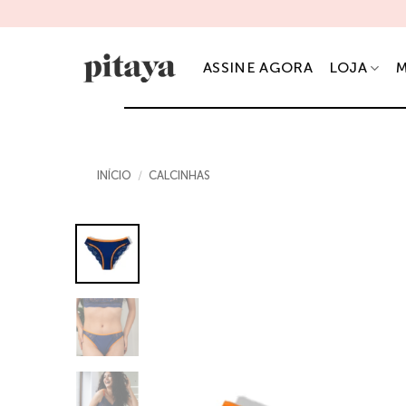
Skip
ASSINE
to
content
ASSINE AGORA
LOJA
M
INÍCIO
/
CALCINHAS