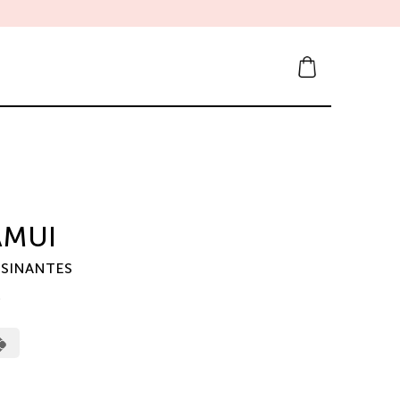
FITNESS
AMUI
SSINANTES
0
erCard
Cash
on
Pickup