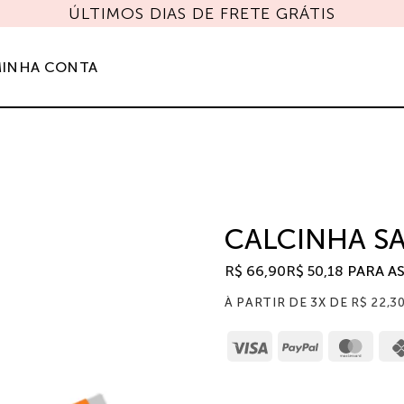
 COM CUPOM "JULHOMAIS" E GANHE UM SHORTS 
INHA CONTA
CALCINHA S
R$
66,90
R$
50,18
PARA A
À PARTIR DE 3X DE
R$
22,3
Visa
PayPal
Mast