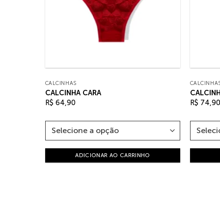
CALCINHAS
CALCINHA
CALCINHA CARA
CALCINH
R$
64,90
R$
74,9
HO
ADICIONAR AO CARRINHO