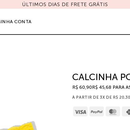
 COM CUPOM "JULHOMAIS" E GANHE UM SHORTS 
INHA CONTA
CALCINHA P
R$
60,90
R$
45,68
PARA A
À PARTIR DE 3X DE
R$
20,3
Visa
PayPal
Mast