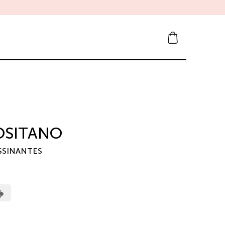
FITNESS
OSITANO
SSINANTES
0
erCard
Cash
on
Pickup