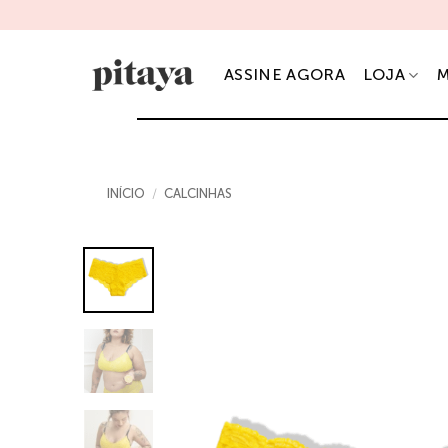
Skip
ASSINE
to
content
ASSINE AGORA
LOJA
M
INÍCIO
/
CALCINHAS