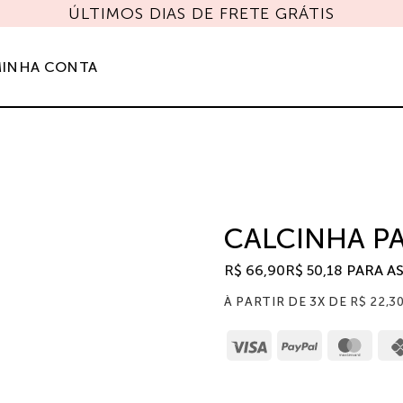
 COM CUPOM "JULHOMAIS" E GANHE UM SHORTS 
INHA CONTA
CALCINHA P
R$
66,90
R$
50,18
PARA A
À PARTIR DE 3X DE
R$
22,3
Visa
PayPal
Mast