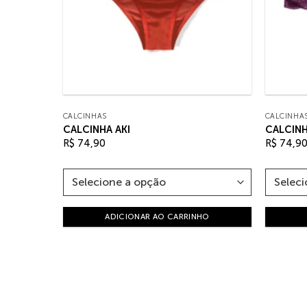
CALCINHAS
CALCINHA
CALCINHA AKI
CALCIN
R$
74,90
R$
74,9
HO
ADICIONAR AO CARRINHO