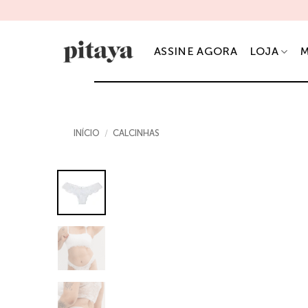
Skip
ASSINE
to
content
ASSINE AGORA
LOJA
M
INÍCIO
/
CALCINHAS