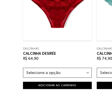
CALCINHAS
CALCINHA
CALCINHA DESIRÉE
CALCINH
R$
64,90
R$
74,9
HO
ADICIONAR AO CARRINHO