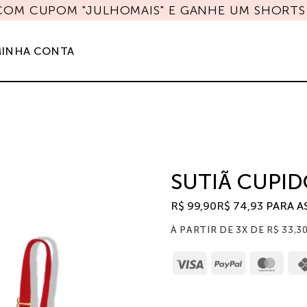
 COM CUPOM "JULHOMAIS" E GANHE UM SHORTS 
INHA CONTA
SUTIÃ CUPI
R$
99,90
R$
74,93
PARA A
À PARTIR DE 3X DE
R$
33,3
Visa
PayPal
Mast