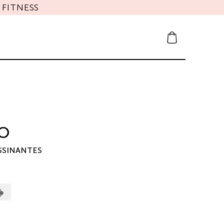
FITNESS
DO
SSINANTES
0
erCard
Cash
on
Pickup