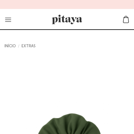
Skip
to
content
INÍCIO
/
EXTRAS