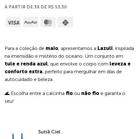
À PARTIR DE 3X DE
R$
53,30
Visa
PayPal
MasterCard
Cash
on
Pickup
Para a coleção de
maio
, apresentamos a
Lazuli
, inspirada
na imensidão e mistério do oceano. Um conjunto em
tule e renda azul
, que envolve o corpo com
leveza e
conforto extra
, perfeito para mergulhar em dias de
autocuidado e beleza.
🌊 Escolha entre a calcinha
fio
ou
não fio
e garanta o
seu!
Sutiã Ciel