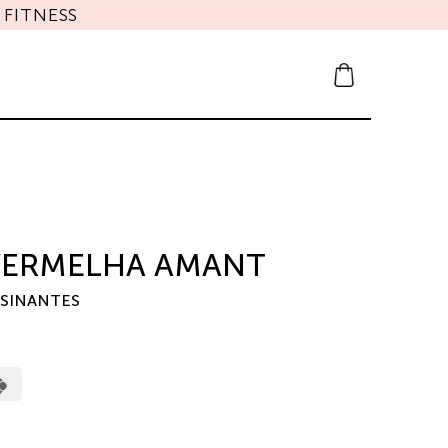
FITNESS
 VERMELHA AMANT
SSINANTES
0
erCard
Cash
on
Pickup