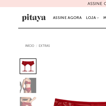
Skip
ASSINE
to
content
ASSINE AGORA
LOJA
M
INÍCIO
/
EXTRAS