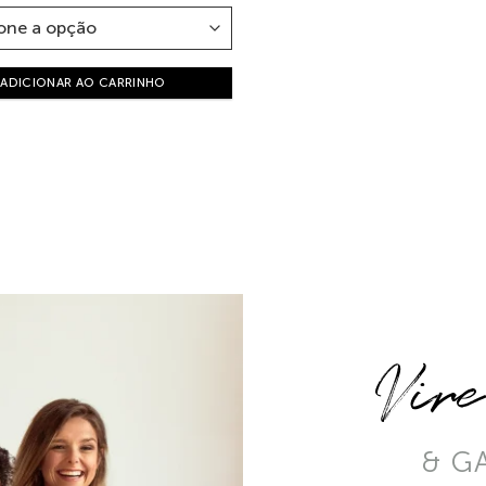
ADICIONAR AO CARRINHO
Vir
& G