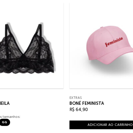
EXTRAS
HEILA
BONÉ FEMINISTA
R$
64,90
s tamanhos:
GG
ADICIONAR AO CARRINHO