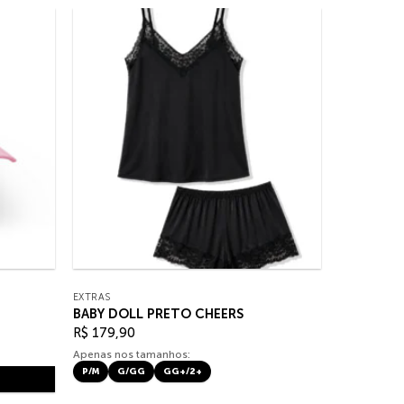
EXTRAS
BABY DOLL PRETO CHEERS
R$
179,90
Apenas nos tamanhos:
P/M
G/GG
GG+/2+