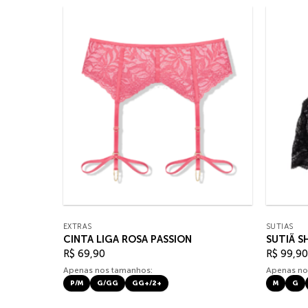
EXTRAS
SUTIÃS
CINTA LIGA ROSA PASSION
SUTIÃ S
R$
69,90
R$
99,90
Apenas nos tamanhos:
Apenas no
P/M
G/GG
GG+/2+
M
G