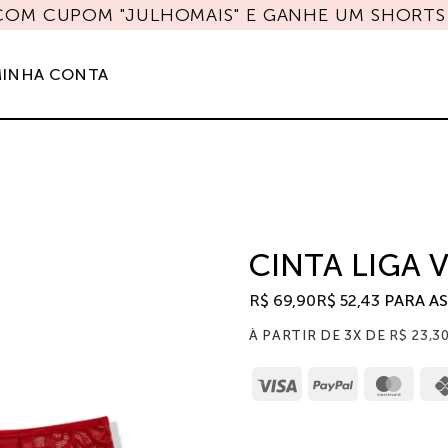
 COM CUPOM "JULHOMAIS" E GANHE UM SHORTS 
INHA CONTA
CINTA LIGA
R$
69,90
R$
52,43
PARA A
À PARTIR DE 3X DE
R$
23,3
Visa
PayPal
Mast