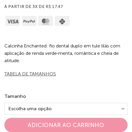
À PARTIR DE 3X DE
R$
17,47
Visa
PayPal
MasterCard
Cash
on
Pickup
Calcinha Enchanted: fio dental duplo em tule lilás com
aplicação de renda verde‑menta, romântica e cheia de
atitude.
TABELA DE TAMANHOS
Tamanho
ADICIONAR AO CARRINHO