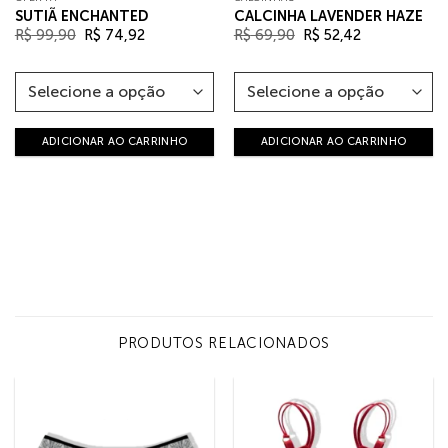
SUTIÃ ENCHANTED
CALCINHA LAVENDER HAZE
O
O
O
O
R$
99,90
R$
74,92
R$
69,90
R$
52,42
preço
preço
preço
preço
original
atual
original
atual
era:
é:
era:
é:
R$ 99,90.
R$ 74,92.
R$ 69,90.
R$ 52,42.
ADICIONAR AO CARRINHO
ADICIONAR AO CARRINHO
PRODUTOS RELACIONADOS