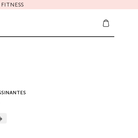
FITNESS
SSINANTES
0
erCard
Cash
on
Pickup