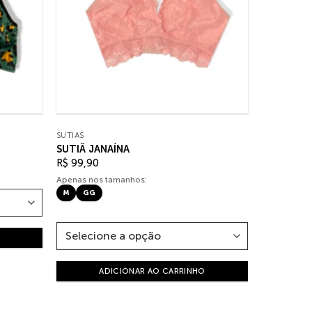
SUTIÃS
SUTIÃ JANAÍNA
R$
99,90
Apenas nos tamanhos:
M
GG
ADICIONAR AO CARRINHO