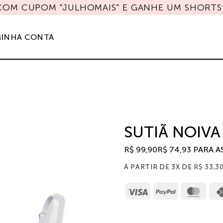
 COM CUPOM "JULHOMAIS" E GANHE UM SHORTS 
INHA CONTA
SUTIÃ NOIVA
R$
99,90
R$
74,93
PARA A
À PARTIR DE 3X DE
R$
33,3
Visa
PayPal
Mast