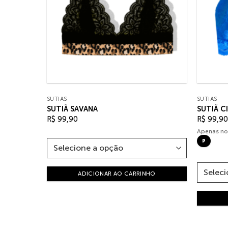
SUTIÃS
SUTIÃS
SUTIÃ SAVANA
SUTIÃ C
R$
99,90
R$
99,90
Apenas no
P
ADICIONAR AO CARRINHO
HO