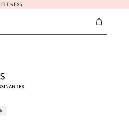
FITNESS
S
SSINANTES
0
erCard
Cash
on
Pickup