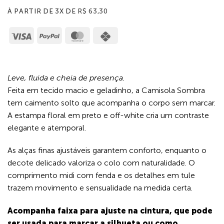
À PARTIR DE 3X DE
R$
63,30
Visa
PayPal
MasterCard
Cash
on
Pickup
Leve, fluida e cheia de presença.
Feita em tecido macio e geladinho, a Camisola Sombra
tem caimento solto que acompanha o corpo sem marcar.
A estampa floral em preto e off-white cria um contraste
elegante e atemporal.
As alças finas ajustáveis garantem conforto, enquanto o
decote delicado valoriza o colo com naturalidade. O
comprimento midi com fenda e os detalhes em tule
trazem movimento e sensualidade na medida certa.
Acompanha faixa para ajuste na cintura, que pode
ser usada para marcar a silhueta ou como