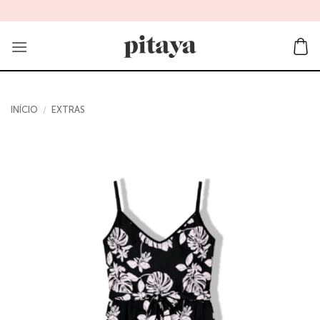
Skip
to
content
INÍCIO
/
EXTRAS