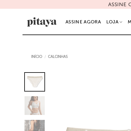
Skip
ASSINE
to
content
ASSINE AGORA
LOJA
M
INÍCIO
/
CALCINHAS