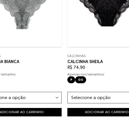
S
CALCINHAS
A BIANCA
CALCINHA SHEILA
0
R$
74,90
 tamanho:
Apenas nos tamanhos:
P
GG
ADICIONAR AO CARRINHO
ADICIONAR AO CARRINHO