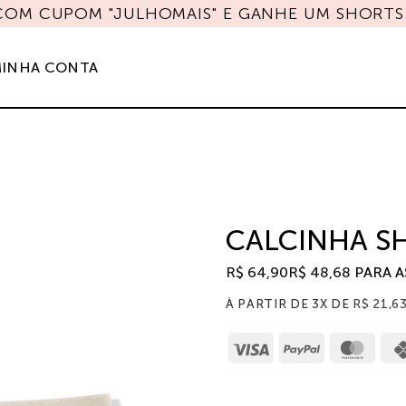
 COM CUPOM "JULHOMAIS" E GANHE UM SHORTS 
INHA CONTA
CALCINHA S
R$
64,90
R$
48,68
PARA 
À PARTIR DE 3X DE
R$
21,6
Visa
PayPal
Mast