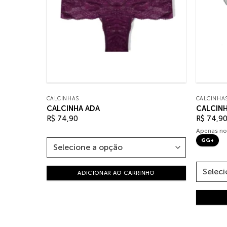
CALCINHAS
CALCINHA
CALCINHA ADA
CALCINH
R$
74,90
R$
74,9
Apenas no
GG+
ADICIONAR AO CARRINHO
HO