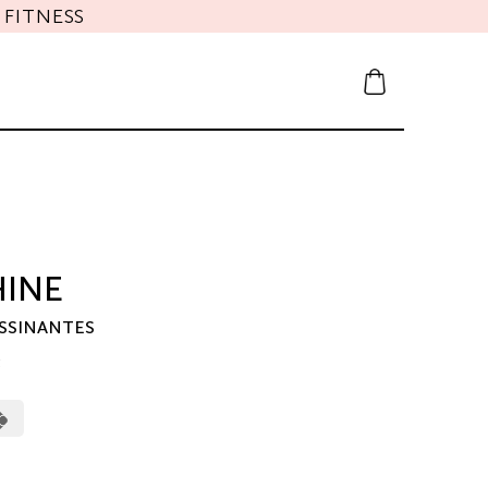
FITNESS
HINE
ASSINANTES
3
erCard
Cash
on
Pickup