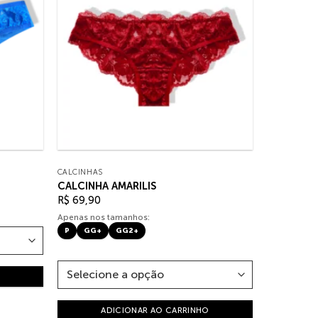
CALCINHAS
CALCINHA AMARILIS
R$
69,90
Apenas nos tamanhos:
P
GG+
GG2+
ADICIONAR AO CARRINHO