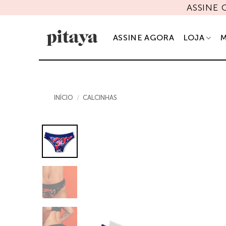
Skip
ASSINE
to
content
ASSINE AGORA
LOJA
M
INÍCIO
/
CALCINHAS