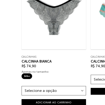
CALCINHAS
CALCINHA
CALCINHA BIANCA
CALCINH
R$
74,90
R$
74,9
Apenas no tamanho:
GG+
HO
ADICIONAR AO CARRINHO