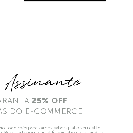
e Assinante
ARANTA
25% OFF
AS DO E-COMMERCE
io todo mês precisamos saber qual o seu estilo
ie. Responda nosso quiz! É rapidinho e nos ajuda a