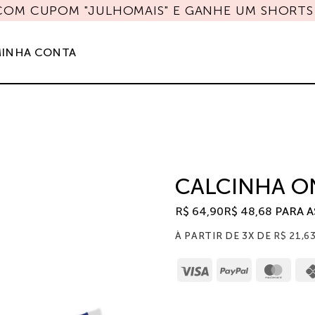
 COM CUPOM "JULHOMAIS" E GANHE UM SHORTS 
INHA CONTA
CALCINHA O
R$
64,90
R$
48,68
PARA 
À PARTIR DE 3X DE
R$
21,6
Visa
PayPal
Mast