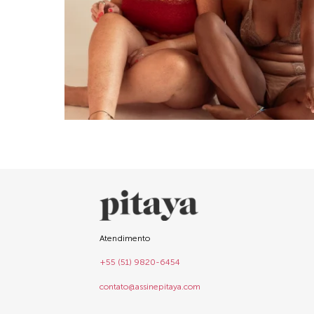
Atendimento
+55 (51) 9820-6454
contato@assinepitaya.com