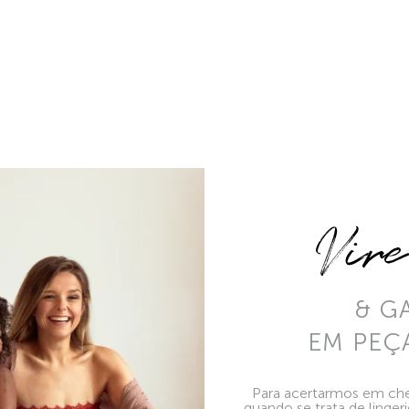
Vir
& G
EM PEÇ
Para acertarmos em che
quando se trata de linger