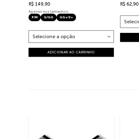
R$
149,90
R$
62,90
Apenas nos tamanhos:
P/M
G/GG
GG+/2+
ADICIONAR AO CARRINHO