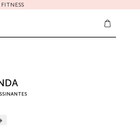
FITNESS
NDA
ASSINANTES
3
erCard
Cash
on
Pickup