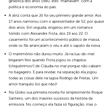
ginástica dos anos 1980, eles “malhavam” com a
política e economia do país.
A atriz conta que Jô foi seu primeiro grande amor. Aos
17 anos namorou com o apresentador de 52, por quase
dois anos. Em seguida, engatou em um romance
tórrido com Alexandre Frota, dos 19 aos 22. O
casamento foi um acontecimento público de massa,
onde os fãs arrancaram o véu e até o sapato da noiva.
O matrimônio não durou muito. Já na lua-de-mel
brigaram feio quando Frota jogou os chapéus
(chiquérrimos!) de Cláudia no mar porque não cabiam
no bagageiro. E para revidar, na separação ela jogou
todas as coisas dele na lagoa Rodrigo de Freitas. Um
amor tranquilo (só que não)!
Na Globo sua primeira novela foi simplesmente Roque
Santeiro, um dos maiores sucessos da história da
emissora. No começo ela fazia só figuração, mas o